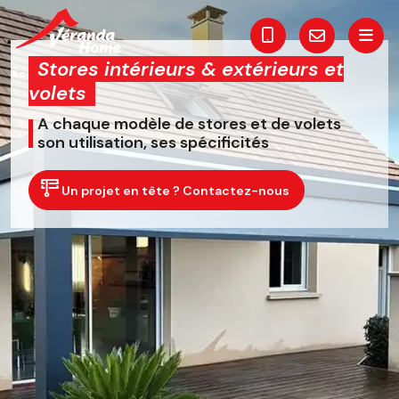
Stores intérieurs & extérieurs et
Accueil
Volets/ Stores
volets
A chaque modèle de stores et de volets
son utilisation, ses spécificités
Un projet en tête ? Contactez-nous